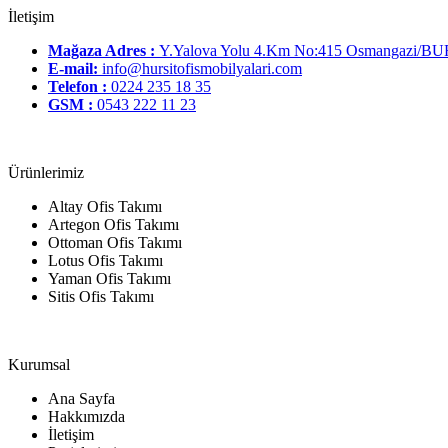
İletişim
Mağaza Adres :
Y.Yalova Yolu 4.Km No:415 Osmangazi/B
E-mail:
info@hursitofismobilyalari.com
Telefon :
0224 235 18 35
GSM :
0543 222 11 23
Ürünlerimiz
Altay Ofis Takımı
Artegon Ofis Takımı
Ottoman Ofis Takımı
Lotus Ofis Takımı
Yaman Ofis Takımı
Sitis Ofis Takımı
Kurumsal
Ana Sayfa
Hakkımızda
İletişim