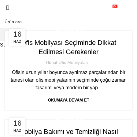
Ofis Mobilyası
0224 235 18 35
Türkçe
ANA SAYFA
"OFIS MOBILYASI" KATEGORISINE GÖRE ARŞIVLE
OFIS MOBILYASI
16
ARA
Ofis Mobilyası Seçiminde Dikkat
HAZ
Start typing to see products you are looking for.
Edilmesi Gerekenler
Hürsit Ofis Mobilyaları
Ofisin uzun yıllar boyunca ayrılmaz parçalarından bir
tanesi olan ofis mobilyalarının seçiminde çoğu zaman
tasarımı veya modern bir yap...
OKUMAYA DEVAM ET
OFIS MOBILYASI
16
Mobilya Bakımı ve Temizliği Nasıl
HAZ